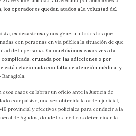
e grave vulnerabilidad, atravesado por adicciones o
, l
os operadores quedan atados a la voluntad del
vista,
es desastrosa
y nos genera a todos los que
nadas con personas en vía pública la situación de que
untad de la persona
. En muchísimos casos ves a la
complicada, cruzada por las adicciones o por
e está relacionada con falta de atención médica, y
ó Baragiola.
 esos casos es labrar un oficio ante la Justicia de
slado compulsivo, una vez obtenida la orden judicial,
E provincial y efectivos policiales para conducir a la
eneral de Agudos, donde los médicos determinan la