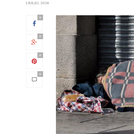
1 JULIO, 2026
0
0
0
0