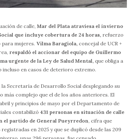
uación de calle,
Mar del Plata atraviesa el invierno
ocial que incluye cobertura de 24 horas,
refuerzo
o para mujeres.
Vilma Baragiola,
concejal de UCR +
rea,
respaldó el accionar del equipo de Guillermo
a urgente de la Ley de Salud Mental,
que obliga a
do incluso en casos de deterioro extremo.
a la Secretaría de Desarrollo Social desplegando su
o más complejo que el de los años anteriores. El
 abril y principios de mayo por el Departamento de
iales contabilizó
431 personas en situación de calle
en el partido de General Pueyrredon
, cifra que
 registradas en 2025 y que se duplicó desde las 209
universo, unas 296 personas, fue censado