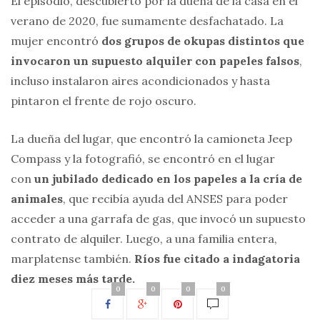
El episodio, descubierto por la dueña de la casa en el
verano de 2020, fue sumamente desfachatado. La
mujer encontró
dos grupos de okupas distintos que
invocaron un supuesto alquiler con papeles falsos
,
incluso instalaron aires acondicionados y hasta
pintaron el frente de rojo oscuro.
La dueña del lugar, que encontró la camioneta Jeep
Compass y la fotografió, se encontró en el lugar
con
un jubilado dedicado en los papeles a la cría de
animales
, que recibía ayuda del ANSES para poder
acceder a una garrafa de gas, que invocó un supuesto
contrato de alquiler. Luego, a una familia entera,
marplatense también.
Ríos fue citado a indagatoria
diez meses más tarde.
0
0
0
0