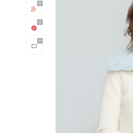
0
0
0