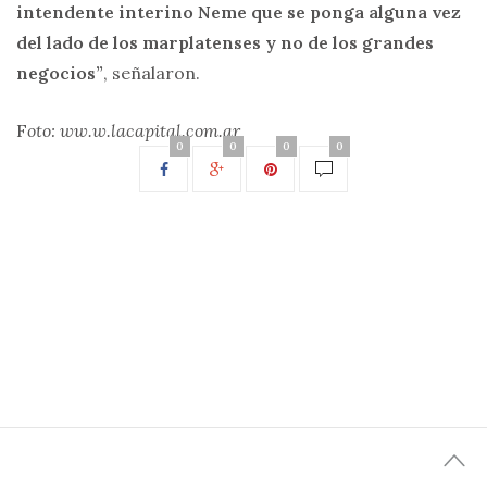
intendente interino Neme que se ponga alguna vez
del lado de los marplatenses y no de los grandes
negocios”
, señalaron.
F
oto: ww.w.lacapital.com.ar
0
0
0
0