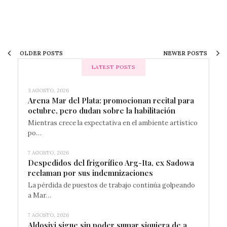
OLDER POSTS
NEWER POSTS
LATEST POSTS
3 AGOSTO, 2026
Arena Mar del Plata: promocionan recital para
octubre, pero dudan sobre la habilitación
Mientras crece la expectativa en el ambiente artístico
po…
7 AGOSTO, 2026
Despedidos del frigorífico Arg-Ita, ex Sadowa
reclaman por sus indemnizaciones
La pérdida de puestos de trabajo continúa golpeando
a Mar…
7 AGOSTO, 2026
Aldosivi sigue sin poder sumar siquiera de a