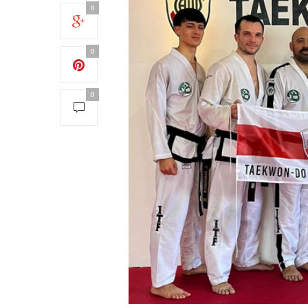
0
0
0