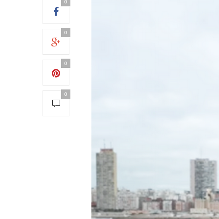
0
0
0
0