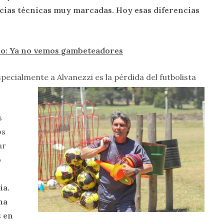
ncias técnicas muy marcadas. Hoy esas diferencias
gro: Ya no vemos gambeteadores
pecialmente a Alvanezzi es la pérdida del futbolista
s
os
ar
o
ia.
ha
s en