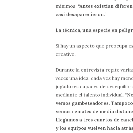
mínimos.
“Antes existían difere
casi desaparecieron
.”
La técnica, una especie en peli
Si hay un aspecto que preocupa es
creativo.
Durante la entrevista repite varia
veces una idea: cada vez hay men
jugadores capaces de desequilibr
mediante el talento individual.
“N
vemos gambeteadores. Tampoco
vemos remates de media distanc
Llegamos a tres cuartos de canc
y los equipos vuelven hacia atrá