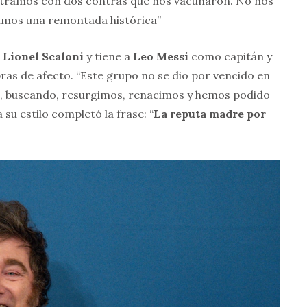
ntramos con dos contras que nos vacunaron. No nos
imos una remontada histórica”
a
Lionel Scaloni
y tiene a
Leo Messi
como capitán y
bras de afecto. “Este grupo no se dio por vencido en
, buscando, resurgimos, renacimos y hemos podido
 a su estilo completó la frase: “
La reputa madre por