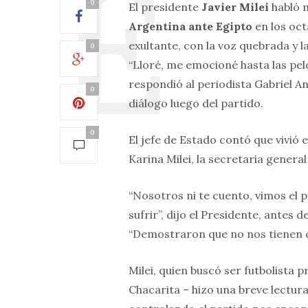
0
El presidente
Javier Milei
habló m
Argentina ante Egipto
en los oct
exultante, con la voz quebrada y l
0
“Lloré, me emocioné hasta las pelot
respondió al periodista Gabriel An
0
diálogo luego del partido.
0
El jefe de Estado contó que vivió 
Karina Milei, la secretaria general
“Nosotros ni te cuento, vimos el 
sufrir”, dijo el Presidente, antes 
“Demostraron que no nos tienen 
Milei, quien buscó ser futbolista 
Chacarita – hizo una breve lectura