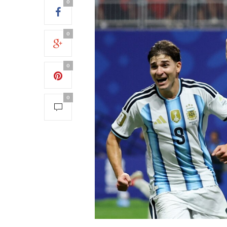
0
0
0
0