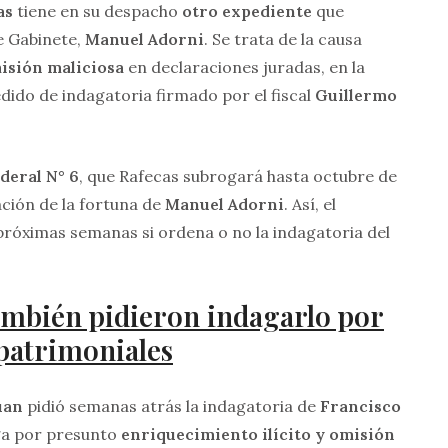
as
tiene en su despacho
otro expediente
que
e Gabinete,
Manuel Adorni
. Se trata de la causa
isión maliciosa
en declaraciones juradas, en la
dido de indagatoria firmado por el fiscal
Guillermo
deral N° 6
, que Rafecas subrogará hasta octubre de
gación de la fortuna de
Manuel Adorni
. Así, el
próximas semanas si ordena o no la indagatoria del
ambién pidieron indagarlo por
 patrimoniales
uan
pidió semanas atrás la indagatoria de
Francisco
iga por presunto
enriquecimiento ilícito y omisión