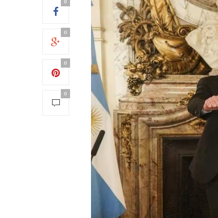
0
0
0
0