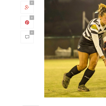
0
0
0