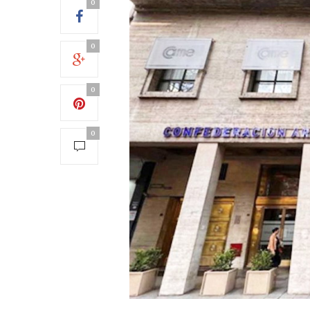
0
0
0
0