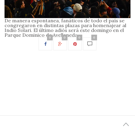
De manera espontanea, fanáticos de todo el país se
congregaron en distintas plazas para homenajear al
Indio Solari. El último adiós será este domingo en el
Parque Dominico de Avellaneda.
0
0
0
0