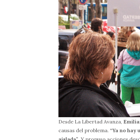
Desde La Libertad Avanza,
Emilia
causas del problema.
“Ya no hay 
aislada”
. Y propuso acciones des