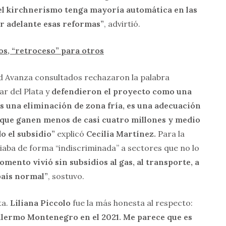
 el kirchnerismo tenga mayoría automática en las
ar adelante esas reformas”
, advirtió.
os, “retroceso” para otros
ad Avanza consultados rechazaron la palabra
ar del Plata y
defendieron el proyecto como una
s una eliminación de zona fría, es una adecuación
 que ganen menos de casi cuatro millones y medio
o el subsidio”
explicó
Cecilia Martínez.
Para la
diaba de forma “indiscriminada” a sectores que no lo
mento vivió sin subsidios al gas, al transporte, a
país normal”
, sostuvo.
ta.
Liliana Piccolo
fue la más honesta al respecto:
llermo Montenegro en el 2021. Me parece que es