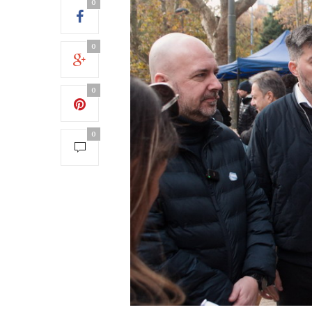
0
0
0
0