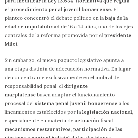
para
modificar la Ley 13.634, normativa que regula
el procedimiento penal juvenil bonaerense
. El
planteo concentró el debate político en la
baja de la
edad de imputabilidad
de 16 a 14 años, uno de los ejes
centrales de la reforma promovida por el
presidente
Milei
.
Sin embargo, el nuevo paquete legislativo apunta a
una etapa distinta de adecuación normativa. En lugar
de concentrarse exclusivamente en el umbral de
responsabilidad penal, el
dirigente
marplatense
busca adaptar el funcionamiento
procesal del
sistema penal juvenil
bonaerense
a los
lineamientos establecidos por la
legislación nacional
,
especialmente en materia de
actuación fiscal,
mecanismos restaurativos, participación de las
víctimas y control judicial
de las decisiones