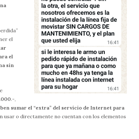
una
perdida”
ner el
tar
ara el
na sin
ue
1.000
.-,
deben sumar el “extra” del servicio de Internet para
ben usar o directamente no cuentan con los elementos