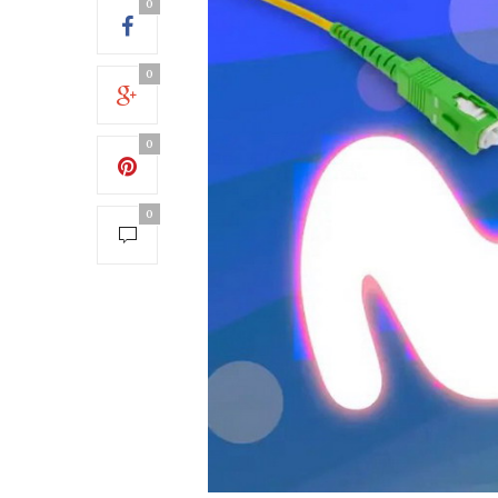
0
0
0
0