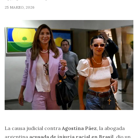
25 MARZO, 2026
La causa judicial contra
Agostina Páez
, la abogada
argentina
acusada de injuria racial en Brasil
, dio un