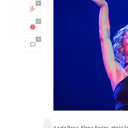
0
0
0
A sala llena, Elena Roger abrió