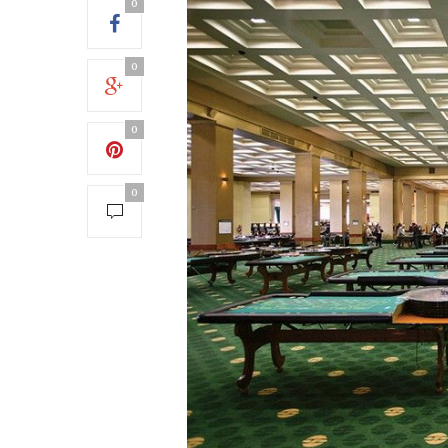
0
0
0
0