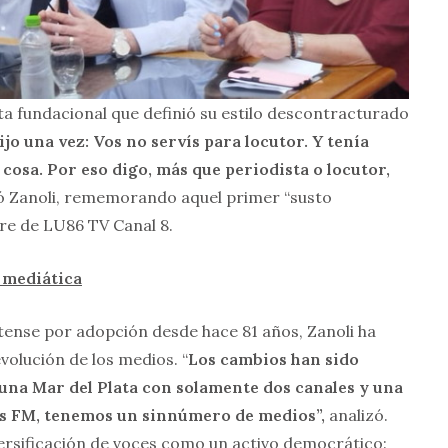
a fundacional que definió su estilo descontracturado
o una vez: Vos no servís para locutor. Y tenía
cosa. Por eso digo, más que periodista o locutor,
ó Zanoli, rememorando aquel primer “susto
re de LU86 TV Canal 8.
 mediática
ense por adopción desde hace 81 años, Zanoli ha
evolución de los medios. “
Los cambios han sido
n una Mar del Plata con solamente dos canales y una
las FM, tenemos un sinnúmero de medios”,
analizó.
iversificación de voces como un activo democrático: