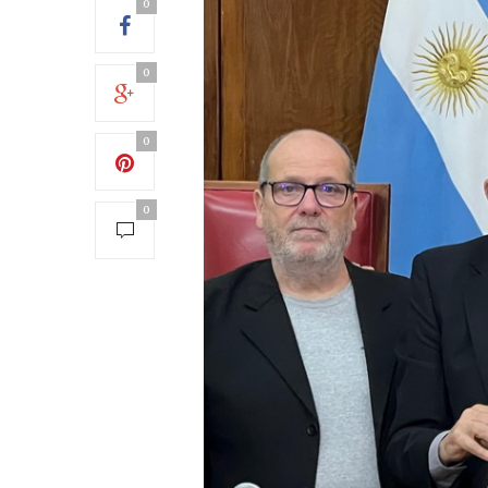
0
0
0
0