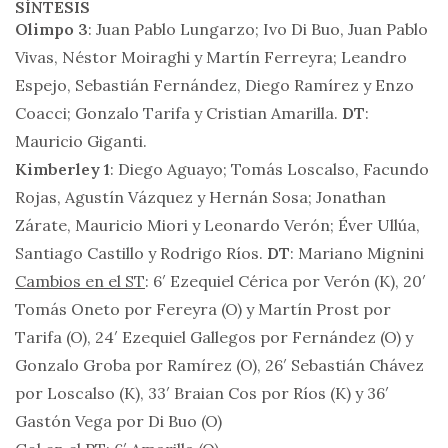
SÍNTESIS
Olimpo 3
: Juan Pablo Lungarzo; Ivo Di Buo, Juan Pablo
Vivas, Néstor Moiraghi y Martín Ferreyra; Leandro
Espejo, Sebastián Fernández, Diego Ramírez y Enzo
Coacci; Gonzalo Tarifa y Cristian Amarilla.
DT
:
Mauricio Giganti.
Kimberley 1
: Diego Aguayo; Tomás Loscalso, Facundo
Rojas, Agustín Vázquez y Hernán Sosa; Jonathan
Zárate, Mauricio Miori y Leonardo Verón; Éver Ullúa,
Santiago Castillo y Rodrigo Ríos.
DT
: Mariano Mignini
Cambios en el ST
: 6′ Ezequiel Cérica por Verón (K), 20′
Tomás Oneto por Fereyra (O) y Martín Prost por
Tarifa (O), 24′ Ezequiel Gallegos por Fernández (O) y
Gonzalo Groba por Ramírez (O), 26′ Sebastián Chávez
por Loscalso (K), 33′ Braian Cos por Ríos (K) y 36′
Gastón Vega por Di Buo (O)