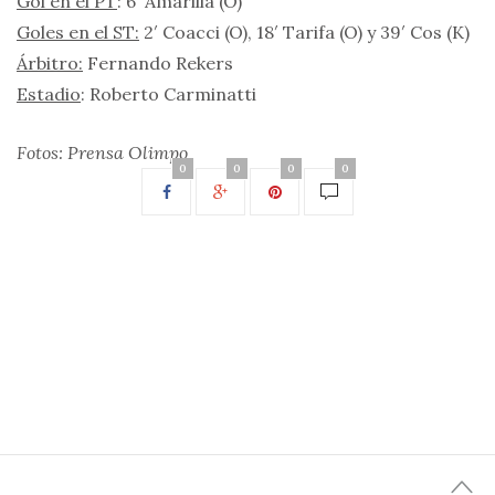
Gol en el PT
: 6′ Amarilla (O)
Goles en el ST:
2′ Coacci (O), 18′ Tarifa (O) y 39′ Cos (K)
Árbitro:
Fernando Rekers
Estadio
: Roberto Carminatti
Fotos: Prensa Olimpo
0
0
0
0