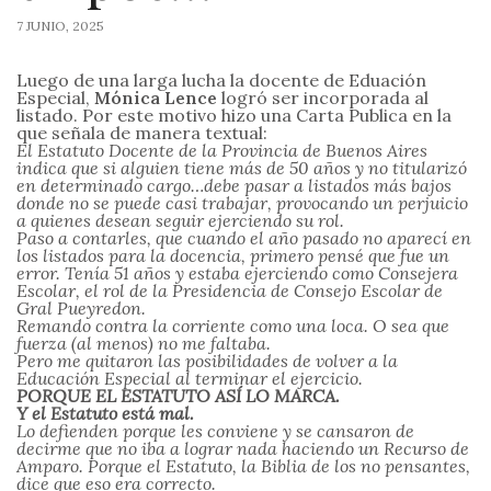
7 JUNIO, 2025
Luego de una larga lucha la docente de Eduación
Especial,
Mónica Lence
logró ser incorporada al
listado. Por este motivo hizo una Carta Publica en la
que señala de manera textual:
El Estatuto Docente de la Provincia de Buenos Aires
indica que si alguien tiene más de 50 años y no titularizó
en determinado cargo…debe pasar a listados más bajos
donde no se puede casi trabajar, provocando un perjuicio
a quienes desean seguir ejerciendo su rol.
Paso a contarles, que cuando el año pasado no aparecí en
los listados para la docencia, primero pensé que fue un
error. Tenía 51 años y estaba ejerciendo como Consejera
Escolar, el rol de la Presidencia de Consejo Escolar de
Gral Pueyredon.
Remando contra la corriente como una loca. O sea que
fuerza (al menos) no me faltaba.
Pero me quitaron las posibilidades de volver a la
Educación Especial al terminar el ejercicio.
PORQUE EL ESTATUTO ASÍ LO MARCA.
Y el Estatuto está mal.
Lo defienden porque les conviene y se cansaron de
decirme que no iba a lograr nada haciendo un Recurso de
Amparo. Porque el Estatuto, la Biblia de los no pensantes,
dice que eso era correcto.