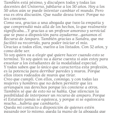
También está pésimo, y disculpen todos y todas las
docentes del Universo, jubilarse a los 50 años. Hoy a los
50 años aún se puede intentar cambiar el mundo. Pero
esa es otra discusión. Que nadie desea tener. Porque no
les conviene.
Como sea, gracias a una abogada que tuvo la empatía y
que comprendió más allá de los hechos, lo que realmente
significaba….Y gracias a un profesor amoroso y servicial
que se puso a disposición para ayudarme…ganamos el
Recurso de Amparo. También gracias a Sandra, que me
facilitó su recorrido, para poder iniciar el mío.
Gracias a todos ellos, vuelvo a los listados. Con 52 años, y
como debe ser.
Yo soy quien va a elegir qué quiere hacer cuando esto se
termine. Yo soy quien va a darse cuenta si aún estoy para
enseñar a los estudiantes de la modalidad especial.
Y todos saben que lo único que caracteriza esta profesión,
es la potencia para derribar paredes y muros. Porque
ellos viven rodeados de muros que tirar.
Creo que cumplí. Con ellos, conmigo, y con todas las
mujeres y hombres que no deben permitir que les
arranquen sus derechos porque les conviene a otros.
También sé que de esto no se habla. Que silencian la
posibilidad de interponer un recurso de amparo. Porque
el Estatuto jamás se equivoca, y porque si se equivocara
mucho….habría que cambiarlo.
Queda mi contacto a disposición de quienes estén
pasando por lo mismo, queda la mano de la abogada que