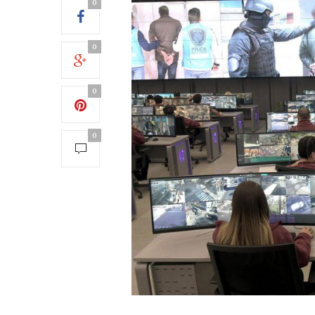
0
0
0
0